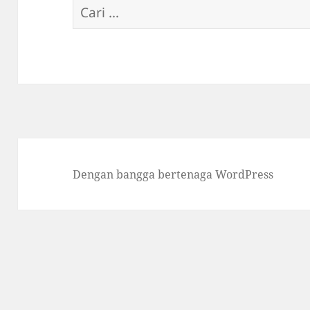
Cari
untuk:
Dengan bangga bertenaga WordPress