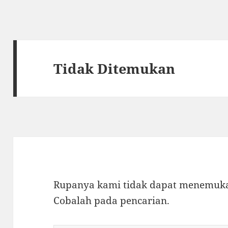
Tidak Ditemukan
Rupanya kami tidak dapat menemukan
Cobalah pada pencarian.